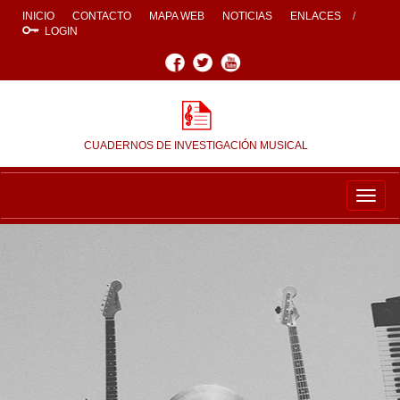
INICIO
CONTACTO
MAPA WEB
NOTICIAS
ENLACES
LOGIN
Facebook
Twitter
Youtube
CUADERNOS DE INVESTIGACIÓN MUSICAL
Togg
navig