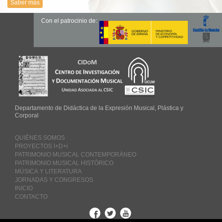
Saber más
Con el patrocinio de:
Departamento de Didáctica de la Expresión Musical, Plástica y
Corporal
QUIÉNES SOMOS
PROYECTOS I+D+i
PATRIMONIO MUSICAL CONTEMPORÁNEO
PATRIMONIO MUSICAL HISTÓRICO
MÚSICA Y LITERATURA
JORNADAS Y CONGRESOS
INICIO
CONTACTO
Facebook
Twitter
Youtube