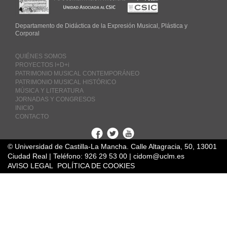
Departamento de Didáctica de la Expresión Musical, Plástica y
Corporal
QUIÉNES SOMOS
PROYECTOS I+D+i
PATRIMONIO MUSICAL CONTEMPORÁNEO
PATRIMONIO MUSICAL HISTÓRICO
MÚSICA Y LITERATURA
JORNADAS Y CONGRESOS
INICIO
CONTACTO
Facebook
Twitter
Youtube
© Universidad de Castilla-La Mancha. Calle Altagracia, 50, 13001
Ciudad Real | Teléfono: 926 29 53 00 | cidom@uclm.es
AVISO LEGAL
POLÍTICA DE COOKIES