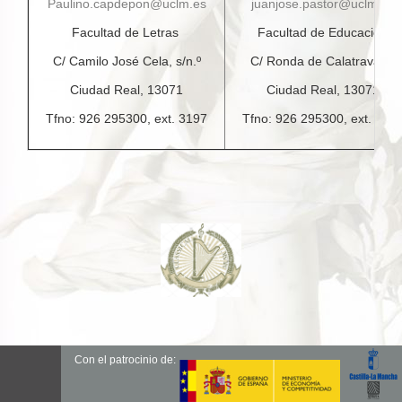
Paulino.capdepon@uclm.es
juanjose.pastor@uclm.es
Facultad de Letras
Facultad de Educación
C/ Camilo José Cela, s/n.º
C/ Ronda de Calatrava, 4
Ciudad Real, 13071
Ciudad Real, 13071
Tfno: 926 295300, ext. 3197
Tfno: 926 295300, ext. 321
Con el patrocinio de: