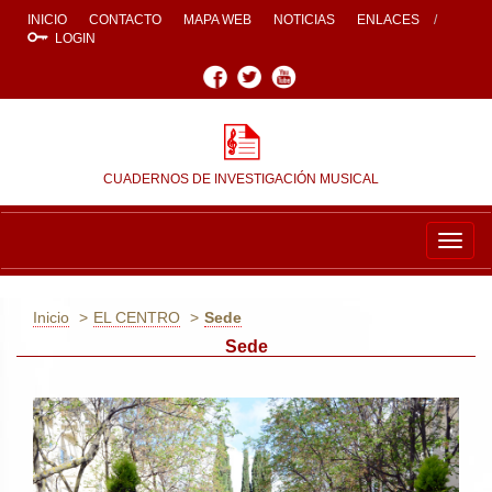
INICIO
CONTACTO
MAPA WEB
NOTICIAS
ENLACES
LOGIN
Facebook
Twitter
Youtube
CUADERNOS DE INVESTIGACIÓN MUSICAL
Togg
navig
Inicio
EL CENTRO
Sede
Sede