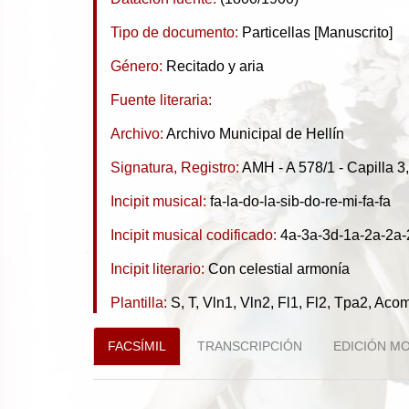
Tipo de documento:
Particellas [Manuscrito]
Género:
Recitado y aria
Fuente literaria:
Archivo:
Archivo Municipal de Hellín
Signatura, Registro:
AMH - A 578/1 - Capilla 3
Incipit musical:
fa-la-do-la-sib-do-re-mi-fa-fa
Incipit musical codificado:
4a-3a-3d-1a-2a-2a-
Incipit literario:
Con celestial armonía
Plantilla:
S, T, Vln1, Vln2, Fl1, Fl2, Tpa2, Ac
FACSÍMIL
TRANSCRIPCIÓN
EDICIÓN M