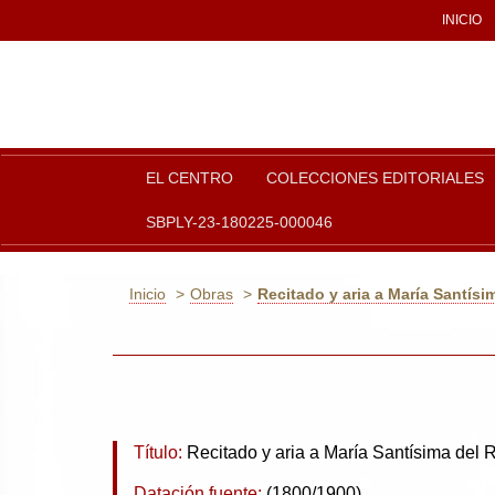
INICIO
EL CENTRO
COLECCIONES EDITORIALES
SBPLY-23-180225-000046
Inicio
Obras
Recitado y aria a María Santísi
Título:
Recitado y aria a María Santísima del 
Datación fuente:
(1800/1900)