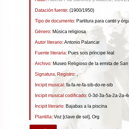
Datación fuente:
(1900/1950)
Tipo de documento:
Partitura para canto y órg
Género:
Música religiosa
Autor literario:
Antonio Palancar
Fuente literaria:
Pues sois príncipe leal
Archivo:
Museo Religioso de la ermita de San 
Signatura, Registro:
,
Incipit musical:
fa-fa-re-fa-sib-do-re-sib
Incipit musical codificado:
0-3d-3a-5a-2a-2a-4
Incipit literario:
Bajabas a la piscina
Plantilla:
Voz [clave de sol], Org