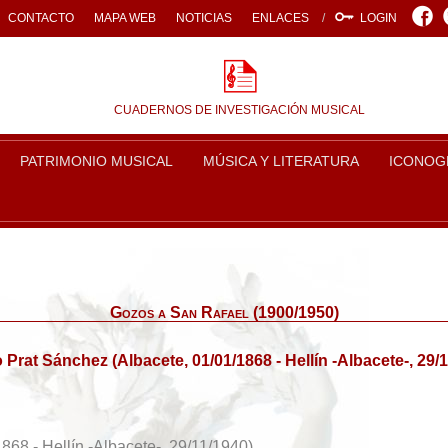
Face
CONTACTO
MAPA WEB
NOTICIAS
ENLACES
LOGIN
CUADERNOS DE INVESTIGACIÓN MUSICAL
PATRIMONIO MUSICAL
MÚSICA Y LITERATURA
ICONOG
Gozos a San Rafael (1900/1950)
 Prat Sánchez (Albacete, 01/01/1868 - Hellín -Albacete-, 29/
868 - Hellín -Albacete-, 29/11/1940)