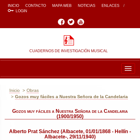
INICIO
CONTACTO
MAPA WEB
NOTICIAS
ENLACES
LOGIN
Facebook
Twitter
Youtube
CUADERNOS DE INVESTIGACIÓN MUSICAL
Togg
navig
Inicio
Obras
Gozos muy fáciles a Nuestra Señora de la Candelaria
Gozos muy fáciles a Nuestra Señora de la Candelaria
(1900/1950)
Alberto Prat Sánchez (Albacete, 01/01/1868 - Hellín -
Albacete-, 29/11/1940)