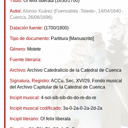
Título:
O! felix liberata (1650/1700)
Autor:
Alonso Xuárez (Fuensalida -Toledo-, 14/04/1640 -
Cuenca, 26/06/1696)
Datación fuente:
(1700/1800)
Tipo de documento:
Partitura [Manuscrito]
Género:
Motete
Fuente literaria:
Archivo:
Archivo Catedralicio de la Catedral de Cuenca
Signatura, Registro:
ACCu, Sec. XVI/29, Fondo musical
del Archivo Capitular de la Catedral de Cuenca
Incipit musical:
4-sol-sib-sib-do-do-re-do-re
Incipit musical codificado:
3a-0-2a-0-2a-2d-2a
Incipit literario:
O! felix liberata