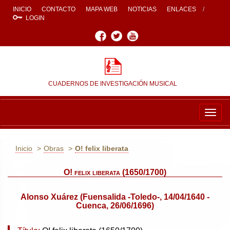
INICIO
CONTACTO
MAPA WEB
NOTICIAS
ENLACES
LOGIN
Facebook
Twitter
Youtube
CUADERNOS DE INVESTIGACIÓN MUSICAL
Togg
navig
Inicio
Obras
O! felix liberata
O! felix liberata (1650/1700)
Alonso Xuárez (Fuensalida -Toledo-, 14/04/1640 -
Cuenca, 26/06/1696)