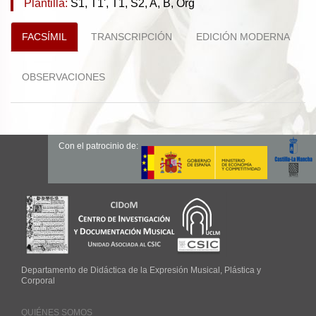
Plantilla:
S1, T1', T1, S2, A, B, Org
FACSÍMIL
TRANSCRIPCIÓN
EDICIÓN MODERNA
OBSERVACIONES
Con el patrocinio de:
Departamento de Didáctica de la Expresión Musical, Plástica y
Corporal
QUIÉNES SOMOS