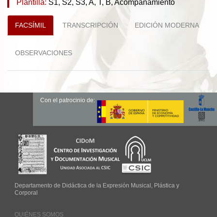
Plantilla:
S1, S2, S3, A, T, B, Acompañamiento
FACSÍMIL
TRANSCRIPCIÓN
EDICIÓN MODERNA
OBSERVACIONES
Con el patrocinio de:
Departamento de Didáctica de la Expresión Musical, Plástica y
Corporal
QUIÉNES SOMOS