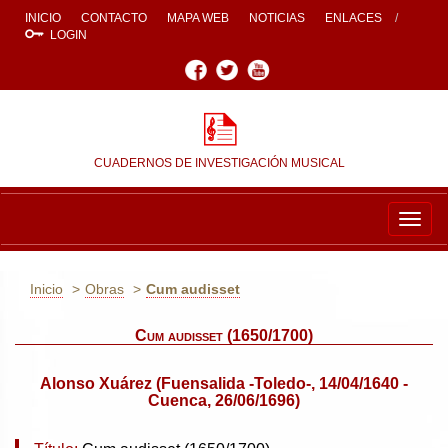
INICIO
CONTACTO
MAPA WEB
NOTICIAS
ENLACES
LOGIN
Facebook
Twitter
Youtube
CUADERNOS DE INVESTIGACIÓN MUSICAL
Togg
navig
Inicio
Obras
Cum audisset
Cum audisset (1650/1700)
Alonso Xuárez (Fuensalida -Toledo-, 14/04/1640 -
Cuenca, 26/06/1696)