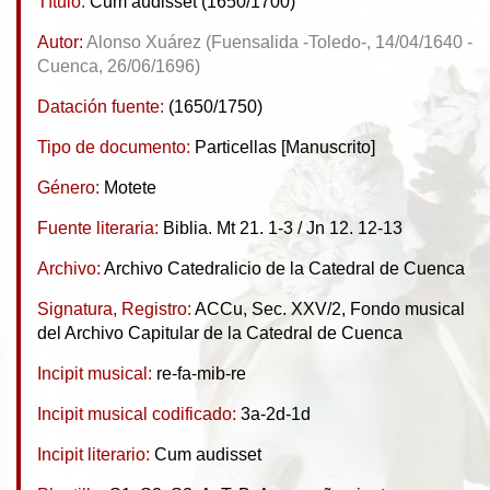
Título:
Cum audisset (1650/1700)
Autor:
Alonso Xuárez (Fuensalida -Toledo-, 14/04/1640 -
Cuenca, 26/06/1696)
Datación fuente:
(1650/1750)
Tipo de documento:
Particellas [Manuscrito]
Género:
Motete
Fuente literaria:
Biblia. Mt 21. 1-3 / Jn 12. 12-13
Archivo:
Archivo Catedralicio de la Catedral de Cuenca
Signatura, Registro:
ACCu, Sec. XXV/2, Fondo musical
del Archivo Capitular de la Catedral de Cuenca
Incipit musical:
re-fa-mib-re
Incipit musical codificado:
3a-2d-1d
Incipit literario:
Cum audisset