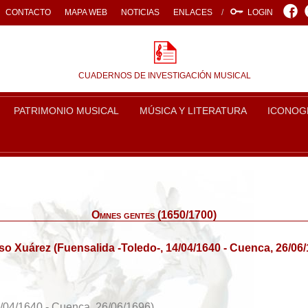
Face
CONTACTO
MAPA WEB
NOTICIAS
ENLACES
LOGIN
CUADERNOS DE INVESTIGACIÓN MUSICAL
PATRIMONIO MUSICAL
MÚSICA Y LITERATURA
ICONOG
Omnes gentes (1650/1700)
so Xuárez (Fuensalida -Toledo-, 14/04/1640 - Cuenca, 26/06/
4/04/1640 - Cuenca, 26/06/1696)