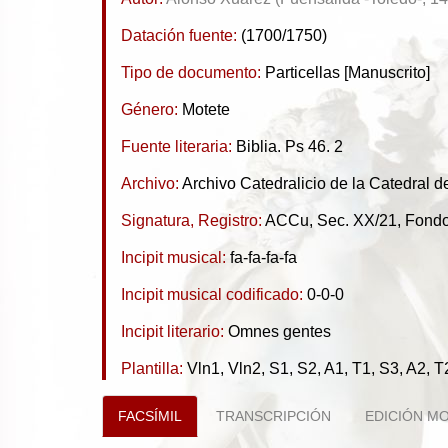
Datación fuente:
(1700/1750)
Tipo de documento:
Particellas [Manuscrito]
Género:
Motete
Fuente literaria:
Biblia. Ps 46. 2
Archivo:
Archivo Catedralicio de la Catedral 
Signatura, Registro:
ACCu, Sec. XX/21, Fondo 
Incipit musical:
fa-fa-fa-fa
Incipit musical codificado:
0-0-0
Incipit literario:
Omnes gentes
Plantilla:
Vln1, Vln2, S1, S2, A1, T1, S3, A2, 
FACSÍMIL
TRANSCRIPCIÓN
EDICIÓN M