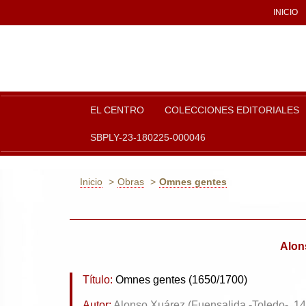
INICIO
EL CENTRO
COLECCIONES EDITORIALES
SBPLY-23-180225-000046
Inicio
Obras
Omnes gentes
Alon
Título:
Omnes gentes (1650/1700)
Autor:
Alonso Xuárez (Fuensalida -Toledo-, 1