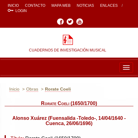
INICIO
CONTACTO
MAPA WEB
NOTICIAS
ENLACES
LOGIN
Facebook
Twitter
Youtube
CUADERNOS DE INVESTIGACIÓN MUSICAL
Togg
navig
Inicio
Obras
Rorate Coeli
Rorate Coeli (1650/1700)
Alonso Xuárez (Fuensalida -Toledo-, 14/04/1640 -
Cuenca, 26/06/1696)