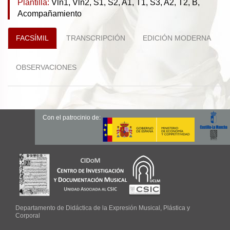
Plantilla:
Vln1, Vln2, S1, S2, A1, T1, S3, A2, T2, B,
Acompañamiento
FACSÍMIL
TRANSCRIPCIÓN
EDICIÓN MODERNA
OBSERVACIONES
Con el patrocinio de:
Departamento de Didáctica de la Expresión Musical, Plástica y
Corporal