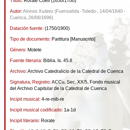
Título:
Rorate Coeli (1650/1700)
Autor:
Alonso Xuárez (Fuensalida -Toledo-, 14/04/1640 -
Cuenca, 26/06/1696)
Datación fuente:
(1750/1900)
Tipo de documento:
Partitura [Manuscrito]
Género:
Motete
Fuente literaria:
Biblia. Is. 45.8
Archivo:
Archivo Catedralicio de la Catedral de Cuenca
Signatura, Registro:
ACCu, Sec. XX/5, Fondo musical
del Archivo Capitular de la Catedral de Cuenca
Incipit musical:
4-re-mib-re
Incipit musical codificado:
1a-1d
Incipit literario:
Rorate