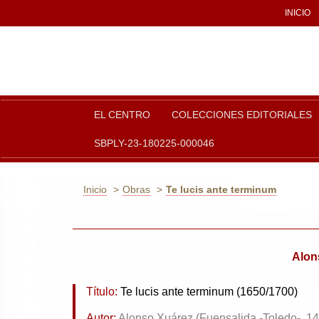
INICIO
EL CENTRO
COLECCIONES EDITORIALES
SBPLY-23-180225-000046
Inicio
Obras
Te lucis ante terminum
Alon
Título:
Te lucis ante terminum (1650/1700)
Autor:
Alonso Xuárez (Fuensalida -Toledo-, 1