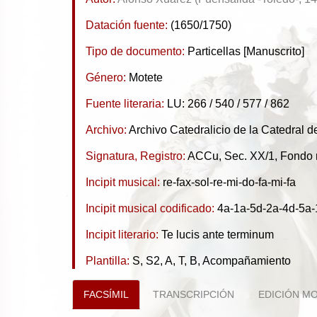
Datación fuente:
(1650/1750)
Tipo de documento:
Particellas [Manuscrito]
Género:
Motete
Fuente literaria:
LU: 266 / 540 / 577 / 862
Archivo:
Archivo Catedralicio de la Catedral 
Signatura, Registro:
ACCu, Sec. XX/1, Fondo m
Incipit musical:
re-fax-sol-re-mi-do-fa-mi-fa
Incipit musical codificado:
4a-1a-5d-2a-4d-5a-
Incipit literario:
Te lucis ante terminum
Plantilla:
S, S2, A, T, B, Acompañamiento
FACSÍMIL
TRANSCRIPCIÓN
EDICIÓN M