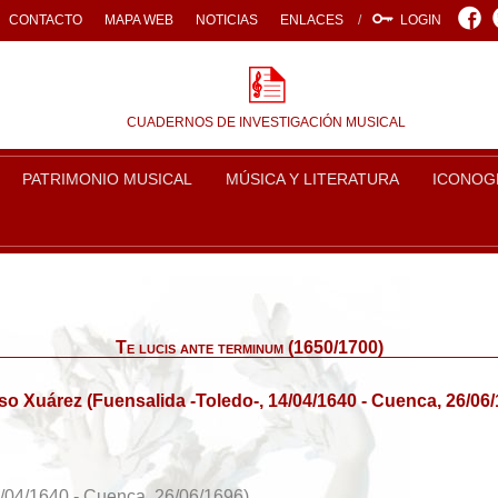
Face
CONTACTO
MAPA WEB
NOTICIAS
ENLACES
LOGIN
CUADERNOS DE INVESTIGACIÓN MUSICAL
PATRIMONIO MUSICAL
MÚSICA Y LITERATURA
ICONOG
Te lucis ante terminum (1650/1700)
so Xuárez (Fuensalida -Toledo-, 14/04/1640 - Cuenca, 26/06/
4/04/1640 - Cuenca, 26/06/1696)