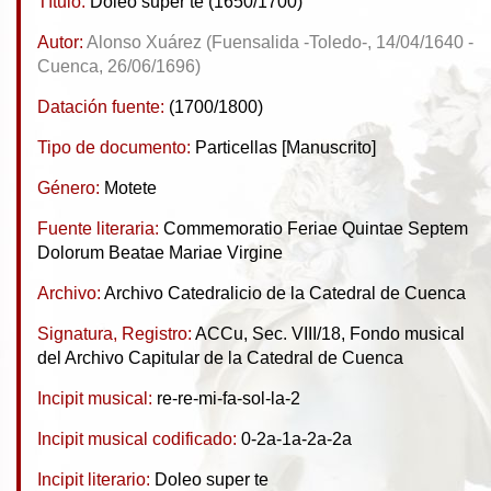
Título:
Doleo super te (1650/1700)
Autor:
Alonso Xuárez (Fuensalida -Toledo-, 14/04/1640 -
Cuenca, 26/06/1696)
Datación fuente:
(1700/1800)
Tipo de documento:
Particellas [Manuscrito]
Género:
Motete
Fuente literaria:
Commemoratio Feriae Quintae Septem
Dolorum Beatae Mariae Virgine
Archivo:
Archivo Catedralicio de la Catedral de Cuenca
Signatura, Registro:
ACCu, Sec. VIII/18, Fondo musical
del Archivo Capitular de la Catedral de Cuenca
Incipit musical:
re-re-mi-fa-sol-la-2
Incipit musical codificado:
0-2a-1a-2a-2a
Incipit literario:
Doleo super te