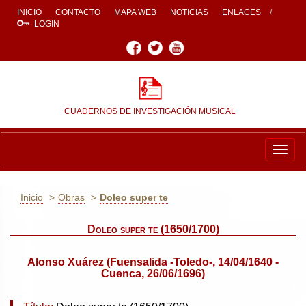
INICIO
CONTACTO
MAPA WEB
NOTICIAS
ENLACES
LOGIN
Facebook
Twitter
Youtube
CUADERNOS DE INVESTIGACIÓN MUSICAL
Togg
navig
Inicio
Obras
Doleo super te
Doleo super te (1650/1700)
Alonso Xuárez (Fuensalida -Toledo-, 14/04/1640 -
Cuenca, 26/06/1696)