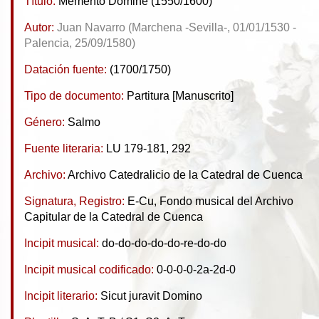
Título:
Memento Domine (1550/1600)
Autor:
Juan Navarro (Marchena -Sevilla-, 01/01/1530 -
Palencia, 25/09/1580)
Datación fuente:
(1700/1750)
Tipo de documento:
Partitura [Manuscrito]
Género:
Salmo
Fuente literaria:
LU 179-181, 292
Archivo:
Archivo Catedralicio de la Catedral de Cuenca
Signatura, Registro:
E-Cu, Fondo musical del Archivo
Capitular de la Catedral de Cuenca
Incipit musical:
do-do-do-do-do-re-do-do
Incipit musical codificado:
0-0-0-0-2a-2d-0
Incipit literario:
Sicut juravit Domino