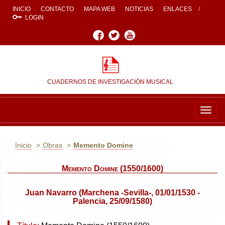
INICIO
CONTACTO
MAPA WEB
NOTICIAS
ENLACES
LOGIN
Facebook
Twitter
Youtube
CUADERNOS DE INVESTIGACIÓN MUSICAL
Togg
navig
Inicio
Obras
Memento Domine
Memento Domine (1550/1600)
Juan Navarro (Marchena -Sevilla-, 01/01/1530 -
Palencia, 25/09/1580)