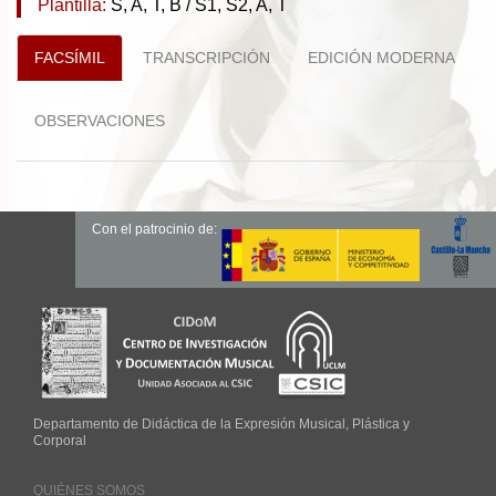
Plantilla:
S, A, T, B / S1, S2, A, T
FACSÍMIL
TRANSCRIPCIÓN
EDICIÓN MODERNA
OBSERVACIONES
Con el patrocinio de:
Departamento de Didáctica de la Expresión Musical, Plástica y
Corporal
QUIÉNES SOMOS