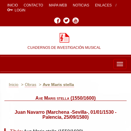
INICIO
CONTACTO
MAPA WEB
NOTICIAS
ENLACES
LOGIN
Facebook
Twitter
Youtube
CUADERNOS DE INVESTIGACIÓN MUSICAL
Togg
navig
Inicio
Obras
Ave Maris stella
Ave Maris stella (1550/1600)
Juan Navarro (Marchena -Sevilla-, 01/01/1530 -
Palencia, 25/09/1580)