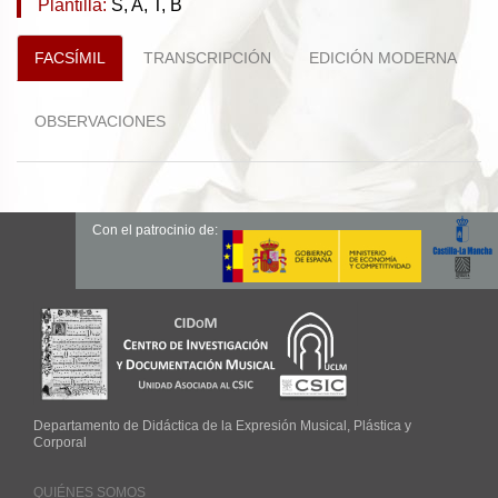
Plantilla:
S, A, T, B
FACSÍMIL
TRANSCRIPCIÓN
EDICIÓN MODERNA
OBSERVACIONES
Con el patrocinio de:
Departamento de Didáctica de la Expresión Musical, Plástica y
Corporal
QUIÉNES SOMOS