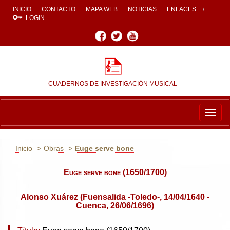
INICIO
CONTACTO
MAPA WEB
NOTICIAS
ENLACES
LOGIN
Facebook
Twitter
Youtube
CUADERNOS DE INVESTIGACIÓN MUSICAL
Togg
navig
Inicio
Obras
Euge serve bone
Euge serve bone (1650/1700)
Alonso Xuárez (Fuensalida -Toledo-, 14/04/1640 -
Cuenca, 26/06/1696)