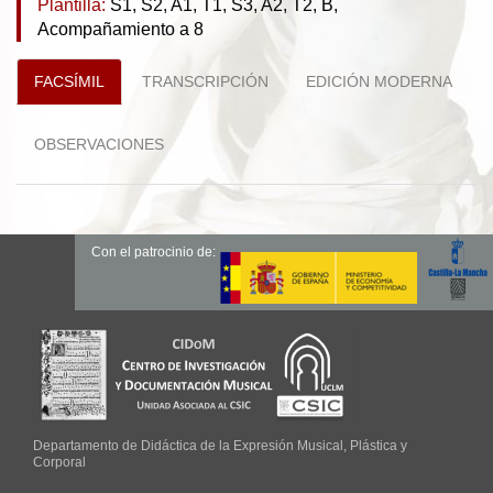
Plantilla:
S1, S2, A1, T1, S3, A2, T2, B,
Acompañamiento a 8
FACSÍMIL
TRANSCRIPCIÓN
EDICIÓN MODERNA
OBSERVACIONES
Con el patrocinio de:
Departamento de Didáctica de la Expresión Musical, Plástica y
Corporal