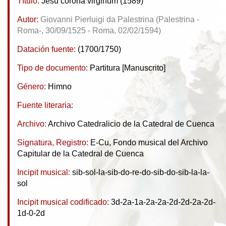
Título:
Jesu corona virginum (1589)
Autor:
Giovanni Pierluigi da Palestrina (Palestrina -
Roma-, 30/09/1525 - Roma, 02/02/1594)
Datación fuente:
(1700/1750)
Tipo de documento:
Partitura [Manuscrito]
Género:
Himno
Fuente literaria:
Archivo:
Archivo Catedralicio de la Catedral de Cuenca
Signatura, Registro:
E-Cu, Fondo musical del Archivo
Capitular de la Catedral de Cuenca
Incipit musical:
sib-sol-la-sib-do-re-do-sib-do-sib-la-la-
sol
Incipit musical codificado:
3d-2a-1a-2a-2a-2d-2d-2a-2d-
1d-0-2d