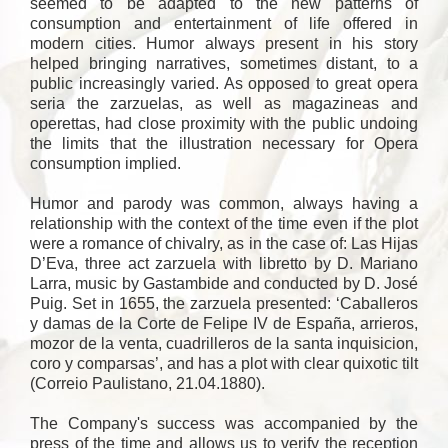
seemed to be adapted to the new patterns of
consumption and entertainment of life offered in
modern cities. Humor always present in his story
helped bringing narratives, sometimes distant, to a
public increasingly varied. As opposed to great opera
seria the zarzuelas, as well as magazineas and
operettas, had close proximity with the public undoing
the limits that the illustration necessary for Opera
consumption implied.
Humor and parody was common, always having a
relationship with the context of the time even if the plot
were a romance of chivalry, as in the case of: Las Hijas
D’Eva, three act zarzuela with libretto by D. Mariano
Larra, music by Gastambide and conducted by D. José
Puig. Set in 1655, the zarzuela presented: ‘Caballeros
y damas de la Corte de Felipe IV de España, arrieros,
mozor de la venta, cuadrilleros de la santa inquisicion,
coro y comparsas’, and has a plot with clear quixotic tilt
(Correio Paulistano, 21.04.1880).
The Company's success was accompanied by the
press of the time and allows us to verify the reception