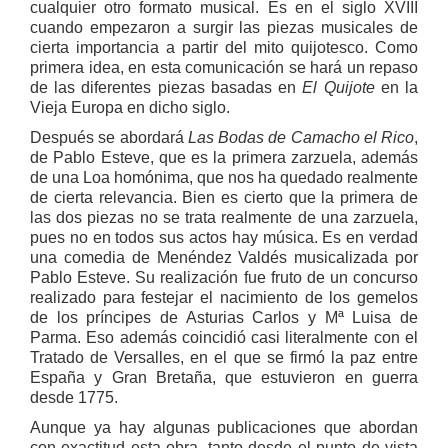
cualquier otro formato musical. Es en el siglo XVIII
cuando empezaron a surgir las piezas musicales de
cierta importancia a partir del mito quijotesco. Como
primera idea, en esta comunicación se hará un repaso
de las diferentes piezas basadas en
El Quijote
en la
Vieja Europa en dicho siglo.
Después se abordará
Las Bodas de Camacho el Rico
,
de Pablo Esteve, que es la primera zarzuela, además
de una Loa homónima, que nos ha quedado realmente
de cierta relevancia. Bien es cierto que la primera de
las dos piezas no se trata realmente de una zarzuela,
pues no en todos sus actos hay música. Es en verdad
una comedia de Menéndez Valdés musicalizada por
Pablo Esteve. Su realización fue fruto de un concurso
realizado para festejar el nacimiento de los gemelos
de los príncipes de Asturias Carlos y Mª Luisa de
Parma. Eso además coincidió casi literalmente con el
Tratado de Versalles, en el que se firmó la paz entre
España y Gran Bretaña, que estuvieron en guerra
desde 1775.
Aunque ya hay algunas publicaciones que abordan
con exactitud esta obra, tanto desde el punto de vista