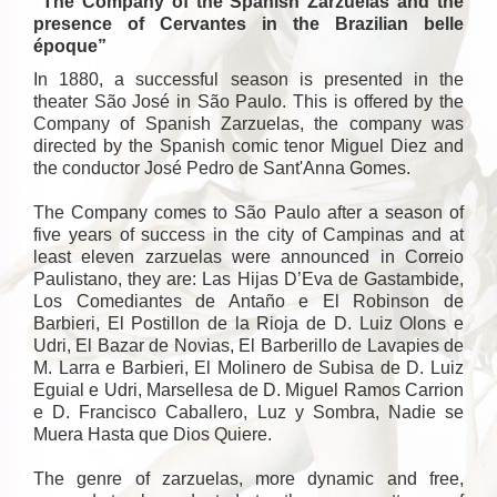
“The Company of the Spanish Zarzuelas and the
presence of Cervantes in the Brazilian belle
époque”
In 1880, a successful season is presented in the
theater São José in São Paulo. This is offered by the
Company of Spanish Zarzuelas, the company was
directed by the Spanish comic tenor Miguel Diez and
the conductor José Pedro de Sant'Anna Gomes.
The Company comes to São Paulo after a season of
five years of success in the city of Campinas and at
least eleven zarzuelas were announced in Correio
Paulistano, they are: Las Hijas D’Eva de Gastambide,
Los Comediantes de Antaño e El Robinson de
Barbieri, El Postillon de la Rioja de D. Luiz Olons e
Udri, El Bazar de Novias, El Barberillo de Lavapies de
M. Larra e Barbieri, El Molinero de Subisa de D. Luiz
Eguial e Udri, Marsellesa de D. Miguel Ramos Carrion
e D. Francisco Caballero, Luz y Sombra, Nadie se
Muera Hasta que Dios Quiere.
The genre of zarzuelas, more dynamic and free,