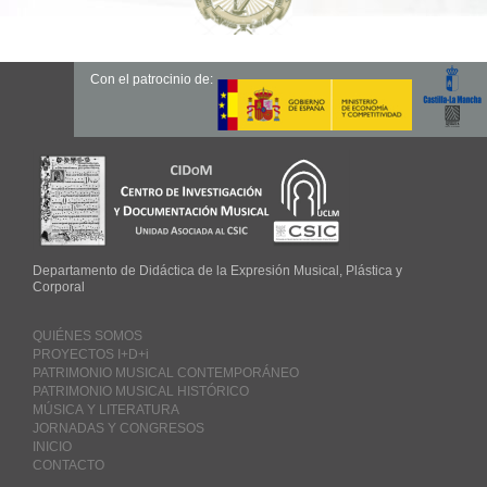
Con el patrocinio de:
Departamento de Didáctica de la Expresión Musical, Plástica y
Corporal
QUIÉNES SOMOS
PROYECTOS I+D+i
PATRIMONIO MUSICAL CONTEMPORÁNEO
PATRIMONIO MUSICAL HISTÓRICO
MÚSICA Y LITERATURA
JORNADAS Y CONGRESOS
INICIO
CONTACTO