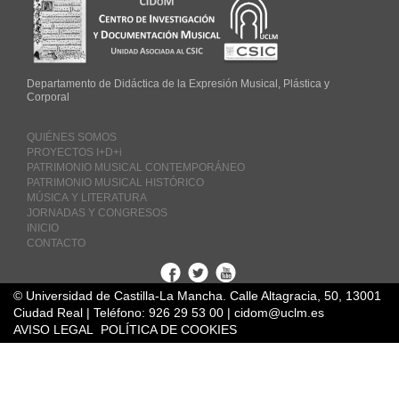
Departamento de Didáctica de la Expresión Musical, Plástica y
Corporal
QUIÉNES SOMOS
PROYECTOS I+D+i
PATRIMONIO MUSICAL CONTEMPORÁNEO
PATRIMONIO MUSICAL HISTÓRICO
MÚSICA Y LITERATURA
JORNADAS Y CONGRESOS
INICIO
CONTACTO
Facebook
Twitter
Youtube
© Universidad de Castilla-La Mancha. Calle Altagracia, 50, 13001
Ciudad Real | Teléfono: 926 29 53 00 | cidom@uclm.es
AVISO LEGAL
POLÍTICA DE COOKIES