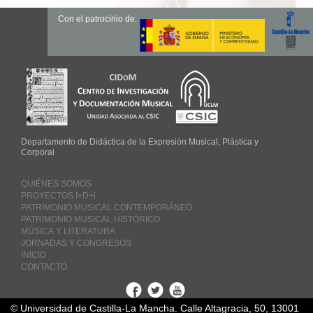
Con el patrocinio de:
Departamento de Didáctica de la Expresión Musical, Plástica y
Corporal
QUIÉNES SOMOS
PROYECTOS I+D+i
PATRIMONIO MUSICAL CONTEMPORÁNEO
PATRIMONIO MUSICAL HISTÓRICO
MÚSICA Y LITERATURA
JORNADAS Y CONGRESOS
INICIO
CONTACTO
Facebook
Twitter
Youtube
© Universidad de Castilla-La Mancha. Calle Altagracia, 50, 13001