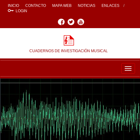
INICIO
CONTACTO
MAPA WEB
NOTICIAS
ENLACES
LOGIN
Facebook
Twitter
Youtube
CUADERNOS DE INVESTIGACIÓN MUSICAL
Togg
navig