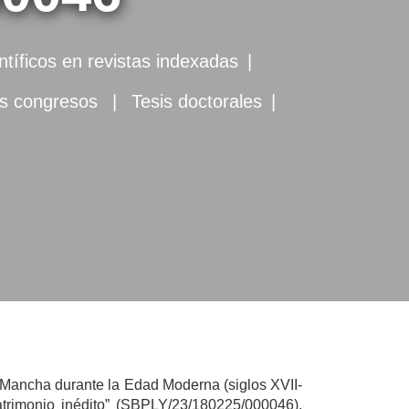
entíficos en revistas indexadas
ias congresos
Tesis doctorales
a Mancha durante la Edad Moderna (siglos XVII-
 patrimonio inédito” (SBPLY/23/180225/000046),