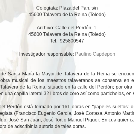
Colegiata: Plaza del Pan, s/n
45600 Talavera de la Reina (Toledo)
Archivo: Calle del Perdón, 1.
45600 Talavera de la Reina (Toledo)
Tel.: 925800547
Investigador responsable:
Paulino Capdepón
de Santa María la Mayor de Talavera de la Reina se encuentr
a obra musical de los maestros talaveranos se conserva en e
lavera de la Reina, situado en la calle del Perdón; por otra p
n una capilla lateral 32 libros de coro así como partichelas, en
 del Perdón está formado por 161 obras en “papeles sueltos” o
egiata (Francisco Eugenio García, José Cortasa, Antonio Martín
lgo, José San Juan, José Tort o Manuel Piquer. En cualquier c
a de adscribir la autoría de tales obras.