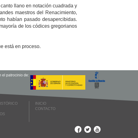
e canto llano en notación cuadrada y
grandes maestros del Renacimiento,
nto habían pasado desapercibidas.
 mayoría de los códices gregorianos
ue está en proceso.
 el patrocinio de:
ISTÓRICO
INICIO
CONTACTO
OS
Facebook
Twitter
Youtube