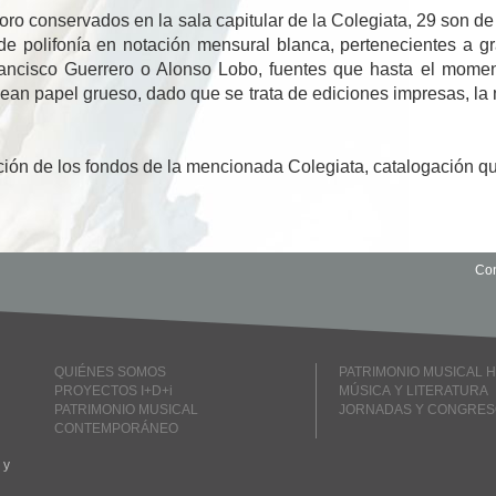
 coro conservados en la sala capitular de la Colegiata, 29 son d
de polifonía en notación mensural blanca, pertenecientes a 
rancisco Guerrero o Alonso Lobo, fuentes que hasta el mome
lean papel grueso, dado que se trata de ediciones impresas, la
ción de los fondos de la mencionada Colegiata, catalogación q
Con
QUIÉNES SOMOS
PATRIMONIO MUSICAL H
PROYECTOS I+D+i
MÚSICA Y LITERATURA
PATRIMONIO MUSICAL
JORNADAS Y CONGRES
CONTEMPORÁNEO
 y